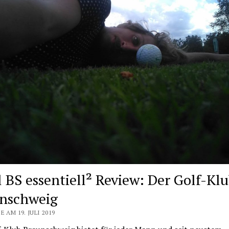
l BS essentiell² Review: Der Golf-Kl
nschweig
E AM 19. JULI 2019