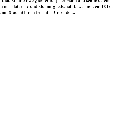
f-Klub Braunschweig bietet für jeder Mann und seit neustem
u mit Platzreife und Klubmitgliedschaft bewaffnet, ein 18 Lo
s mit StudentInnen Greenfee. Unter der…