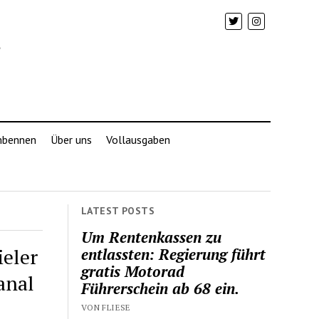
mbennen
Über uns
Vollausgaben
LATEST POSTS
Um Rentenkassen zu
ieler
entlassten: Regierung führt
gratis Motorad
anal
Führerschein ab 68 ein.
VON FLIESE