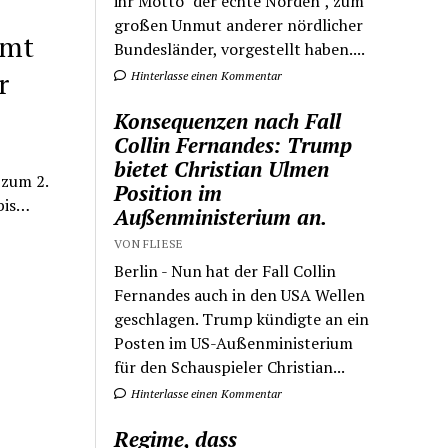
ihr Motto "der echte Norden", zum
großen Unmut anderer nördlicher
rmt
Bundesländer, vorgestellt haben....
r
Hinterlasse einen Kommentar
Konsequenzen nach Fall
Collin Fernandes: Trump
bietet Christian Ulmen
 zum 2.
Position im
bis…
Außenministerium an.
VON FLIESE
Berlin - Nun hat der Fall Collin
Fernandes auch in den USA Wellen
geschlagen. Trump kündigte an ein
Posten im US-Außenministerium
für den Schauspieler Christian...
Hinterlasse einen Kommentar
Regime, dass