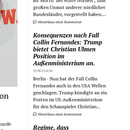
ihr Motto "der echte Norden", zum
großen Unmut anderer nördlicher
Bundesländer, vorgestellt haben....
Hinterlasse einen Kommentar
Konsequenzen nach Fall
Collin Fernandes: Trump
bietet Christian Ulmen
Position im
Außenministerium an.
VON FLIESE
Berlin - Nun hat der Fall Collin
Fernandes auch in den USA Wellen
geschlagen. Trump kündigte an ein
von
Posten im US-Außenministerium
für den Schauspieler Christian...
Hinterlasse einen Kommentar
 wurde
Regime, dass