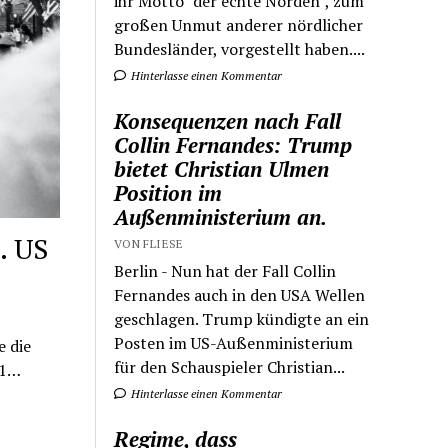
ihr Motto "der echte Norden", zum
großen Unmut anderer nördlicher
Bundesländer, vorgestellt haben....
Hinterlasse einen Kommentar
Konsequenzen nach Fall
Collin Fernandes: Trump
bietet Christian Ulmen
Position im
Außenministerium an.
. US
VON FLIESE
Berlin - Nun hat der Fall Collin
Fernandes auch in den USA Wellen
geschlagen. Trump kündigte an ein
Posten im US-Außenministerium
e die
für den Schauspieler Christian...
01…
Hinterlasse einen Kommentar
Regime, dass