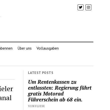
mbennen
Über uns
Vollausgaben
LATEST POSTS
Um Rentenkassen zu
ieler
entlassten: Regierung führt
gratis Motorad
anal
Führerschein ab 68 ein.
VON FLIESE