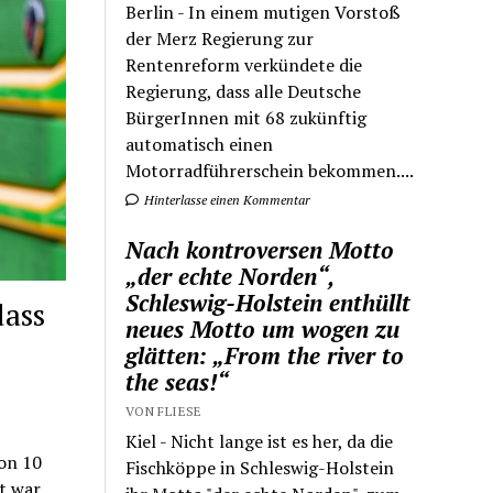
Berlin - In einem mutigen Vorstoß
der Merz Regierung zur
Rentenreform verkündete die
Regierung, dass alle Deutsche
BürgerInnen mit 68 zukünftig
automatisch einen
Motorradführerschein bekommen....
Hinterlasse einen Kommentar
Nach kontroversen Motto
„der echte Norden“,
Schleswig-Holstein enthüllt
dass
neues Motto um wogen zu
glätten: „From the river to
the seas!“
VON FLIESE
Kiel - Nicht lange ist es her, da die
von 10
Fischköppe in Schleswig-Holstein
t war