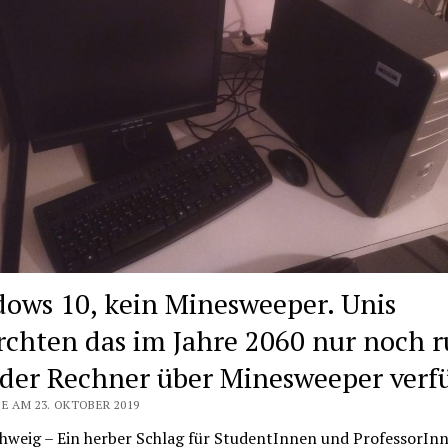
ows 10, kein Minesweeper. Unis
rchten das im Jahre 2060 nur noch 
der Rechner über Minesweeper verf
E AM 23. OKTOBER 2019
hweig – Ein herber Schlag für StudentInnen und ProfessorInn