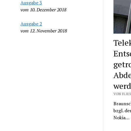
Ausgabe 3
vom 10. Dezember 2018
Ausgabe 2
vom 12. November 2018
Tele
Ents
getr
Abde
werd
VON FLIES
Braunsch
bzgl. de
Nokia…