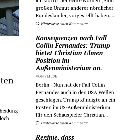
ihr Motto "der echte Norden", zum
großen Unmut anderer nördlicher
Bundesländer, vorgestellt haben....
Hinterlasse einen Kommentar
Konsequenzen nach Fall
Collin Fernandes: Trump
bietet Christian Ulmen
Position im
Außenministerium an.
VON FLIESE
lten
Berlin - Nun hat der Fall Collin
Fernandes auch in den USA Wellen
geschlagen. Trump kündigte an ein
Posten im US-Außenministerium
cheidung
für den Schauspieler Christian...
doch
Hinterlasse einen Kommentar
Regime, dass