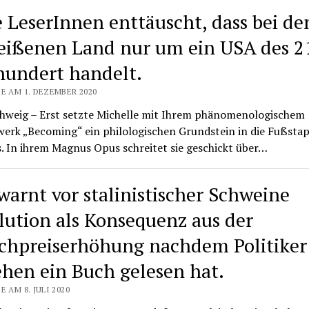
e LeserInnen enttäuscht, dass bei d
eißenen Land nur um ein USA des 2
hundert handelt.
E AM 1. DEZEMBER 2020
hweig – Erst setzte Michelle mit Ihrem phänomenologischem
werk „Becoming“ ein philologischen Grundstein in die Fußsta
. In ihrem Magnus Opus schreitet sie geschickt über…
warnt vor stalinistischer Schweine
lution als Konsequenz aus der
schpreiserhöhung nachdem Politiker
ehen ein Buch gelesen hat.
E AM 8. JULI 2020