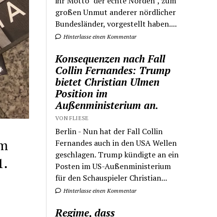
ihr Motto "der echte Norden", zum
großen Unmut anderer nördlicher
Bundesländer, vorgestellt haben....
Hinterlasse einen Kommentar
Konsequenzen nach Fall
Collin Fernandes: Trump
bietet Christian Ulmen
Position im
Außenministerium an.
VON FLIESE
Berlin - Nun hat der Fall Collin
em
Fernandes auch in den USA Wellen
geschlagen. Trump kündigte an ein
1.
Posten im US-Außenministerium
für den Schauspieler Christian...
Hinterlasse einen Kommentar
Regime, dass