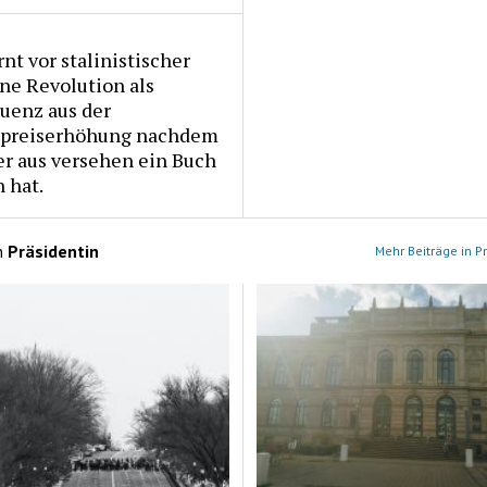
nt vor stalinistischer
ne Revolution als
uenz aus der
hpreiserhöhung nachdem
er aus versehen ein Buch
 hat.
n
Präsidentin
Mehr Beiträge in P