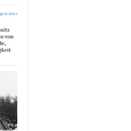
ge in USA »
sitz
n von
de,
gkeit