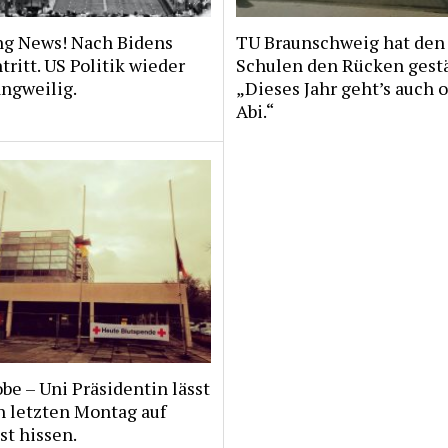
ng News! Nach Bidens
TU Braunschweig hat den
ritt. US Politik wieder
Schulen den Rücken gestä
angweilig.
„Dieses Jahr geht’s auch 
Abi.“
Kobe – Uni Präsidentin lässt
n letzten Montag auf
t hissen.