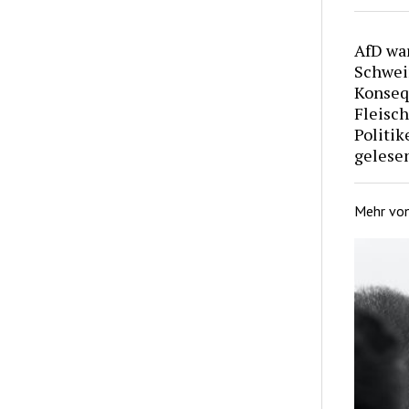
AfD war
Schwei
Konseq
Fleisc
Politik
gelesen
Mehr vo