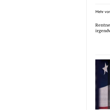
Mehr vo
Rentner
irgendw