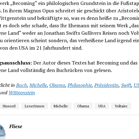
werk „Becoming“ ein philologischen Grundstein in die Fußsta
. In ihrem Magnus Opus schreitet sie geschickt über Aristotele
ittgenstein und bekräftigte so, was es denn heiße zu „Becomi
t es doch sehr schade, dass Ihr Ehemann mit seinem Werk „das
ne Land“ weder an Jonathan Swifts Gullivers Reisen noch Vol
u orientieren scheint sondern, das verheißene Land irgend ei
 von den USA im 21 Jahrhundert sind.
sausschluss:
Der Autor dieses Textes hat Becoming und das
ene Land vollständig den Buchrücken von gelesen.
licht in
Buch
,
Michelle
,
Obama
,
Philosophie
,
Präsidentin
,
Swift
,
U
und
Wittgenstein
Husserl
LeserInnen
Michelle
Obama
USA
Voltaire
Fliese