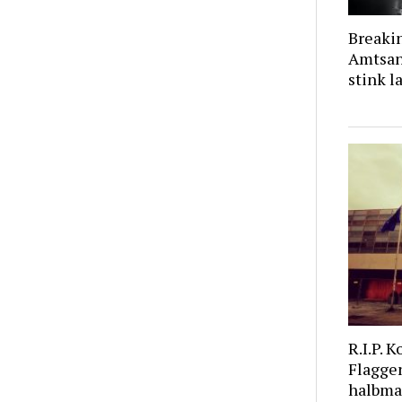
Breaki
Amtsant
stink l
R.I.P. 
Flagge
halbmas