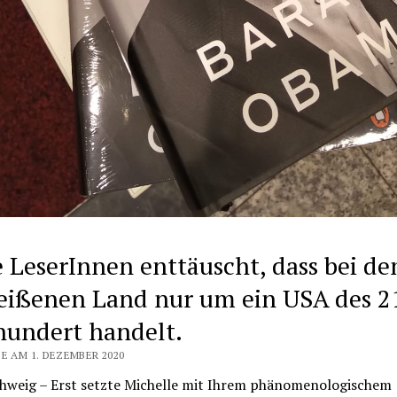
e LeserInnen enttäuscht, dass bei d
eißenen Land nur um ein USA des 2
hundert handelt.
E AM 1. DEZEMBER 2020
hweig – Erst setzte Michelle mit Ihrem phänomenologischem