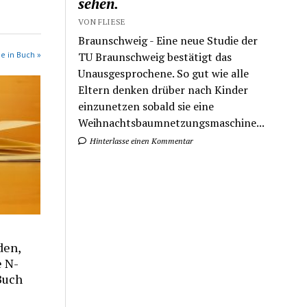
sehen.
VON FLIESE
Braunschweig - Eine neue Studie der
TU Braunschweig bestätigt das
e in Buch »
Unausgesprochene. So gut wie alle
Eltern denken drüber nach Kinder
einzunetzen sobald sie eine
Weihnachtsbaumnetzungsmaschine...
Hinterlasse einen Kommentar
den,
e N-
Buch