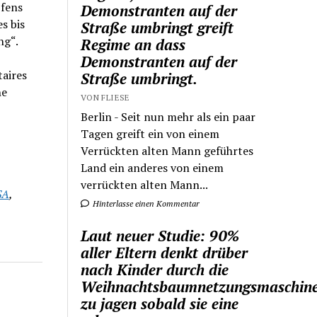
pfens
Demonstranten auf der
s bis
Straße umbringt greift
ng“.
Regime an dass
Demonstranten auf der
taires
Straße umbringt.
ne
VON FLIESE
Berlin - Seit nun mehr als ein paar
Tagen greift ein von einem
Verrückten alten Mann geführtes
Land ein anderes von einem
verrückten alten Mann...
SA
,
Hinterlasse einen Kommentar
Laut neuer Studie: 90%
aller Eltern denkt drüber
nach Kinder durch die
Weihnachtsbaumnetzungsmaschin
zu jagen sobald sie eine