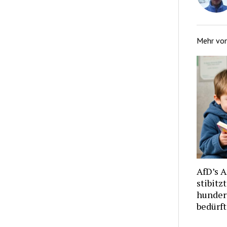
Mehr vo
AfD’s 
stibitz
hunder
bedürf