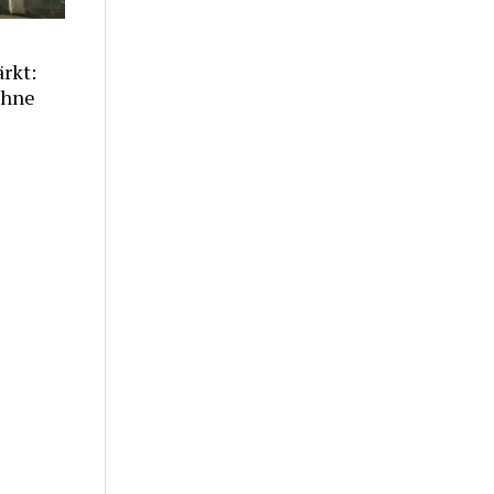
rkt:
ohne