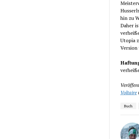
Meister
Husserls
hin zu W
Daher is
verheiße
Utopia z
Version
Haftung
verheiß
Veröffent
Voltaire
Buch