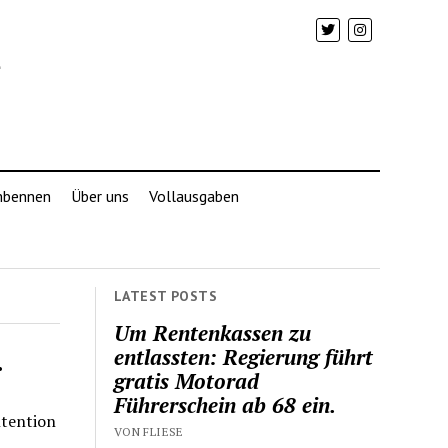
mbennen
Über uns
Vollausgaben
LATEST POSTS
Um Rentenkassen zu
.
entlassten: Regierung führt
gratis Motorad
Führerschein ab 68 ein.
ntention
VON FLIESE