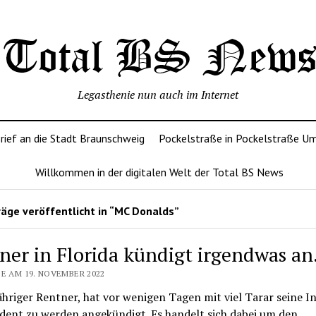
Legasthenie nun auch im Internet
rief an die Stadt Braunschweig
Pockelstraße in Pockelstraße U
Willkommen in der digitalen Welt der Total BS News
äge veröffentlicht in “MC Donalds”
ner in Florida kündigt irgendwas an
SE AM 19. NOVEMBER 2022
ähriger Rentner, hat vor wenigen Tagen mit viel Tarar seine I
dent zu werden angekündigt. Es handelt sich dabei um den