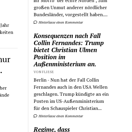
ihr Motto "der echte Norden", zum
großen Unmut anderer nördlicher
Bundesländer, vorgestellt haben....
Hinterlasse einen Kommentar
 Jahr
gkeiten
Konsequenzen nach Fall
Collin Fernandes: Trump
bietet Christian Ulmen
Position im
nur
Außenministerium an.
.
VON FLIESE
Berlin - Nun hat der Fall Collin
Fernandes auch in den USA Wellen
aher
geschlagen. Trump kündigte an ein
ände
Posten im US-Außenministerium
für den Schauspieler Christian...
Hinterlasse einen Kommentar
Regime, dass