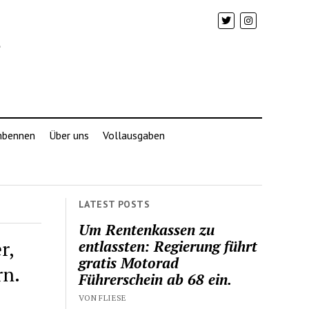
mbennen
Über uns
Vollausgaben
LATEST POSTS
Um Rentenkassen zu
r,
entlassten: Regierung führt
gratis Motorad
rn.
Führerschein ab 68 ein.
VON FLIESE