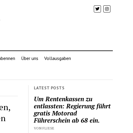
mbennen
Über uns
Vollausgaben
LATEST POSTS
Um Rentenkassen zu
en,
entlassten: Regierung führt
gratis Motorad
en
Führerschein ab 68 ein.
VON FLIESE