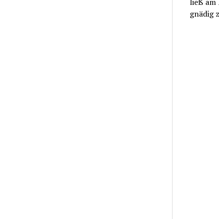
ließ am 
gnädig 