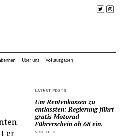
mbennen
Über uns
Vollausgaben
LATEST POSTS
Um Rentenkassen zu
entlassten: Regierung führt
gratis Motorad
enten
Führerschein ab 68 ein.
t er
VON FLIESE