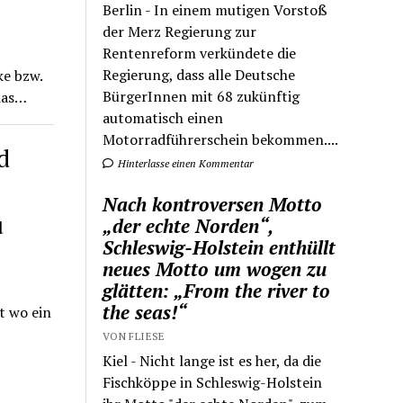
Berlin - In einem mutigen Vorstoß
der Merz Regierung zur
Rentenreform verkündete die
Regierung, dass alle Deutsche
ke bzw.
BürgerInnen mit 68 zukünftig
 das…
automatisch einen
Motorradführerschein bekommen....
d
Hinterlasse einen Kommentar
Nach kontroversen Motto
u
„der echte Norden“,
Schleswig-Holstein enthüllt
neues Motto um wogen zu
glätten: „From the river to
the seas!“
t wo ein
VON FLIESE
Kiel - Nicht lange ist es her, da die
Fischköppe in Schleswig-Holstein