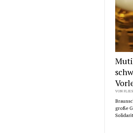
Muti
schw
Vorl
VON FLIES
Braunsc
große G
Solidari