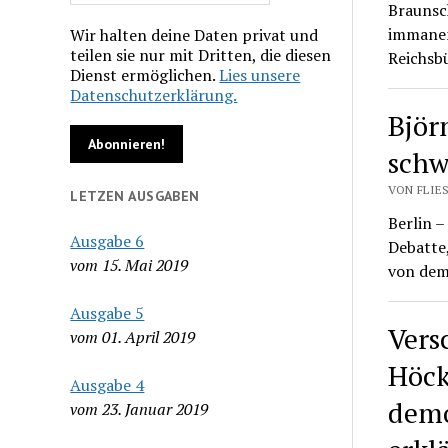
Braunsch
immanent
Wir halten deine Daten privat und
teilen sie nur mit Dritten, die diesen
Reichsb
Dienst ermöglichen.
Lies unsere
Datenschutzerklärung.
Björ
schw
VON FLIES
LETZEN AUSGABEN
Berlin –
Ausgabe 6
Debatte,
vom 15. Mai 2019
von de
Ausgabe 5
Vers
vom 01. April 2019
Höck
Ausgabe 4
demo
vom 23. Januar 2019