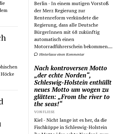
die
Berlin - In einem mutigen Vorstoß
 dem
der Merz Regierung zur
Rentenreform verkündete die
Regierung, dass alle Deutsche
BürgerInnen mit 68 zukünftig
ch
automatisch einen
Motorradführerschein bekommen....
Hinterlasse einen Kommentar
phischen
Nach kontroversen Motto
n Höcke
„der echte Norden“,
Schleswig-Holstein enthüllt
neues Motto um wogen zu
glätten: „From the river to
d
the seas!“
VON FLIESE
Kiel - Nicht lange ist es her, da die
u
Fischköppe in Schleswig-Holstein