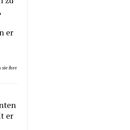
n zu
,
n er
sie ihre
enten
t er