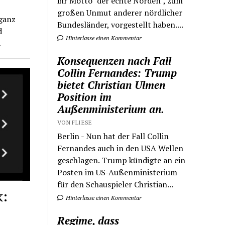
ihr Motto "der echte Norden", zum
großen Unmut anderer nördlicher
 ganz
Bundesländer, vorgestellt haben....
d
Hinterlasse einen Kommentar
…
Konsequenzen nach Fall
Collin Fernandes: Trump
bietet Christian Ulmen
Position im
Außenministerium an.
VON FLIESE
Berlin - Nun hat der Fall Collin
Fernandes auch in den USA Wellen
geschlagen. Trump kündigte an ein
Posten im US-Außenministerium
für den Schauspieler Christian...
k:
Hinterlasse einen Kommentar
Regime, dass