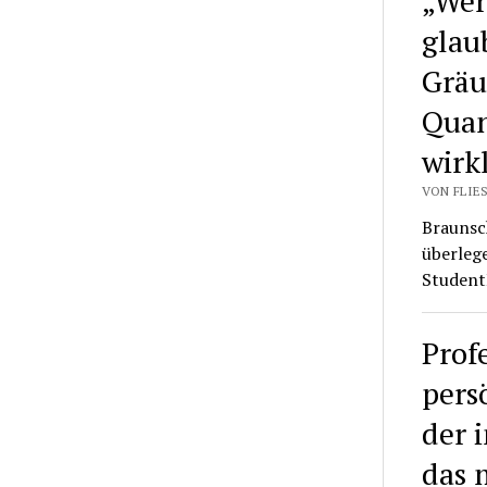
„Wer
glau
Gräu
Quan
wirk
VON FLIES
Braunsch
überleg
Student
Prof
pers
der 
das 