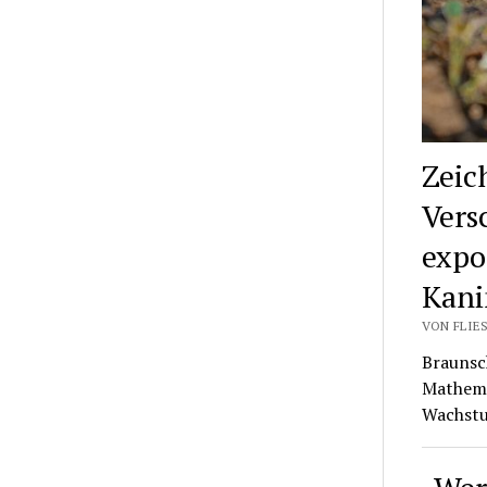
Zeic
Vers
expo
Kani
VON FLIES
Braunsch
Mathemat
Wachst