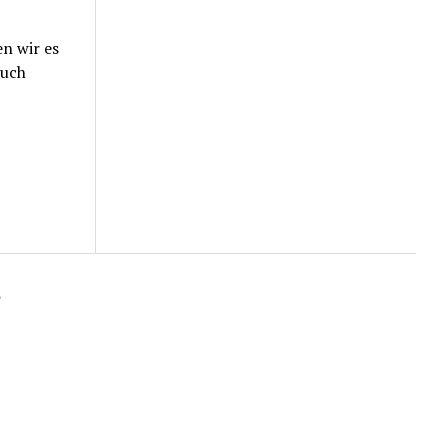
n wir es
auch
Scroll
to
the