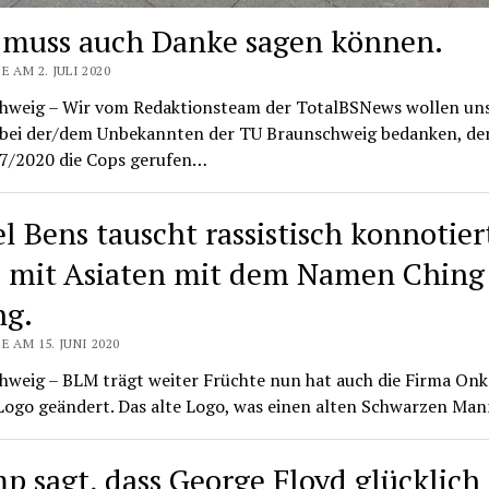
muss auch Danke sagen können.
E AM 2. JULI 2020
hweig – Wir vom Redaktionsteam der TotalBSNews wollen uns
ll bei der/dem Unbekannten der TU Braunschweig bedanken, de
7/2020 die Cops gerufen…
l Bens tauscht rassistisch konnotier
 mit Asiaten mit dem Namen Ching
g.
E AM 15. JUNI 2020
hweig – BLM trägt weiter Früchte nun hat auch die Firma Onk
r Logo geändert. Das alte Logo, was einen alten Schwarzen Ma
p sagt, dass George Floyd glücklich