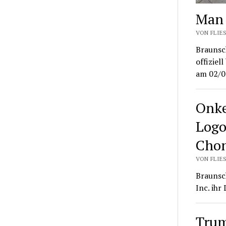
Man 
VON FLIES
Braunsc
offizie
am 02/0
Onke
Logo
Chon
VON FLIES
Braunsc
Inc. ih
Trum