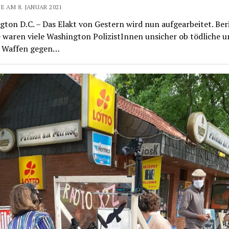
E AM 8. JANUAR 2021
ton D.C. – Das Elakt von Gestern wird nun aufgearbeitet. Ber
 waren viele Washington PolizistInnen unsicher ob tödliche u
e Waffen gegen…