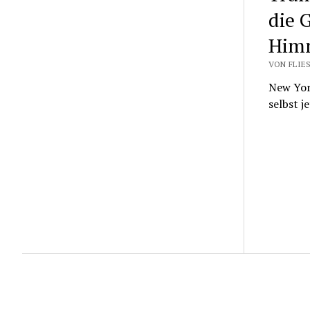
die 
Himm
VON FLIES
New York
selbst j