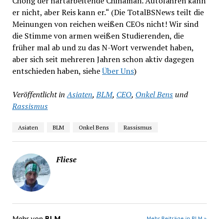
Chong der hartarbeitende Chinaman. Autofahren kann
er nicht, aber Reis kann er.“ (Die TotalBSNews teilt die
Meinungen von reichen weißen CEOs nicht! Wir sind
die Stimme von armen weißen Studierenden, die
früher mal ab und zu das N-Wort verwendet haben,
aber sich seit mehreren Jahren schon aktiv dagegen
entschieden haben, siehe
Über Uns
)
Veröffentlicht in
Asiaten
,
BLM
,
CEO
,
Onkel Bens
und
Rassismus
Asiaten
BLM
Onkel Bens
Rassismus
Fliese
Mehr von
BLM
Mehr Beiträge in BLM »