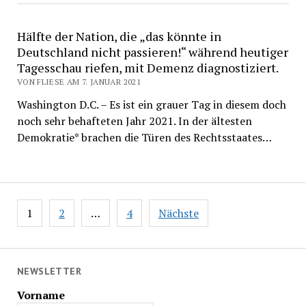
Hälfte der Nation, die „das könnte in
Deutschland nicht passieren!“ während heutiger
Tagesschau riefen, mit Demenz diagnostiziert.
VON FLIESE AM 7. JANUAR 2021
Washington D.C. – Es ist ein grauer Tag in diesem doch
noch sehr behafteten Jahr 2021. In der ältesten
Demokratie* brachen die Türen des Rechtsstaates…
Beitragsnavigation
1
2
…
4
Nächste
NEWSLETTER
Vorname