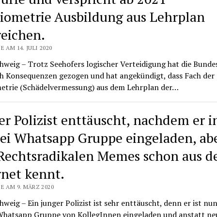
iometrie Ausbildung aus Lehrplan
reichen.
E AM 14. JULI 2020
weig – Trotz Seehofers logischer Verteidigung hat die Bundes
h Konsequenzen gezogen und hat angekündigt, dass Fach der
etrie (Schädelvermessung) aus dem Lehrplan der…
er Polizist enttäuscht, nachdem er i
zei Whatsapp Gruppe eingeladen, abe
 Rechtsradikalen Memes schon aus 
rnet kennt.
E AM 9. MÄRZ 2020
weig – Ein junger Polizist ist sehr enttäuscht, denn er ist nu
 Whatsapp Gruppe von KollegInnen eingeladen und anstatt ne