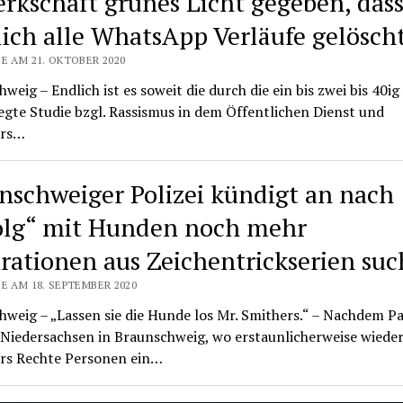
rkschaft grünes Licht gegeben, das
lich alle WhatsApp Verläufe gelöscht
E AM 21. OKTOBER 2020
weig – Endlich ist es soweit die durch die ein bis zwei bis 40i
gte Studie bzgl. Rassismus in dem Öffentlichen Dienst und
ers…
nschweiger Polizei kündigt an nach
olg“ mit Hunden noch mehr
irationen aus Zeichentrickserien suc
E AM 18. SEPTEMBER 2020
weig – „Lassen sie die Hunde los Mr. Smithers.“ – Nachdem Pa
 Niedersachsen in Braunschweig, wo erstaunlicherweise wiede
rs Rechte Personen ein…