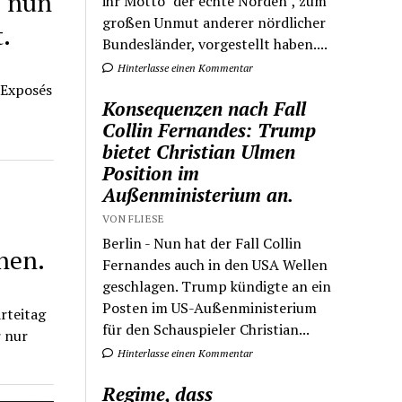
s nun
ihr Motto "der echte Norden", zum
großen Unmut anderer nördlicher
.
Bundesländer, vorgestellt haben....
Hinterlasse einen Kommentar
g Exposés
Konsequenzen nach Fall
Collin Fernandes: Trump
bietet Christian Ulmen
Position im
Außenministerium an.
VON FLIESE
Berlin - Nun hat der Fall Collin
hen.
Fernandes auch in den USA Wellen
geschlagen. Trump kündigte an ein
Posten im US-Außenministerium
rteitag
für den Schauspieler Christian...
r nur
Hinterlasse einen Kommentar
Regime, dass