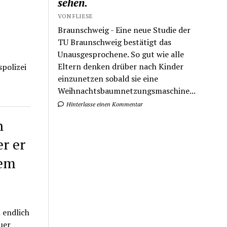
sehen.
VON FLIESE
Braunschweig - Eine neue Studie der
TU Braunschweig bestätigt das
Unausgesprochene. So gut wie alle
Eltern denken drüber nach Kinder
polizei
einzunetzen sobald sie eine
Weihnachtsbaumnetzungsmaschine...
Hinterlasse einen Kommentar
n
r er
dem
n endlich
uer