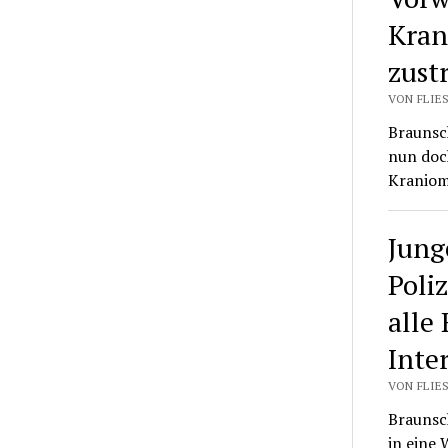
Kran
zust
VON FLIES
Braunsch
nun doc
Kraniom
Jung
Poli
alle
Inte
VON FLIES
Braunsch
in eine