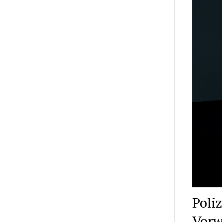
Poli
Vorw