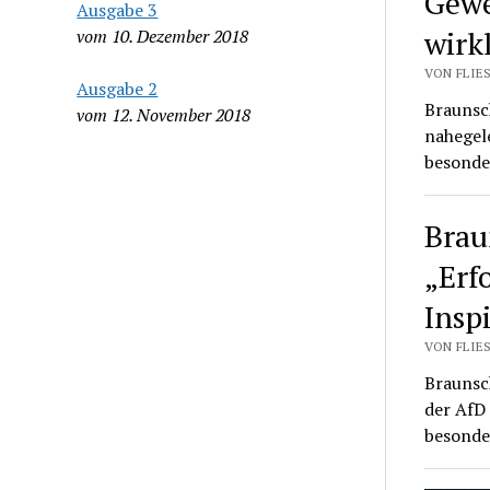
Gewe
Ausgabe 3
wirk
vom 10. Dezember 2018
VON FLIES
Ausgabe 2
Braunsch
vom 12. November 2018
nahegele
besond
Brau
„Erf
Insp
VON FLIES
Braunsch
der AfD
besonde