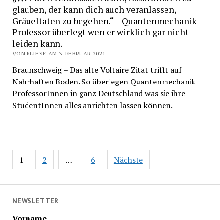
glauben, der kann dich auch veranlassen,
Gräueltaten zu begehen.“ – Quantenmechanik
Professor überlegt wen er wirklich gar nicht
leiden kann.
VON FLIESE AM 3. FEBRUAR 2021
Braunschweig – Das alte Voltaire Zitat trifft auf
Nahrhaften Boden. So überlegen Quantenmechanik
ProfessorInnen in ganz Deutschland was sie ihre
StudentInnen alles anrichten lassen können.
Beitragsnavigation
1
2
…
6
Nächste
NEWSLETTER
Vorname