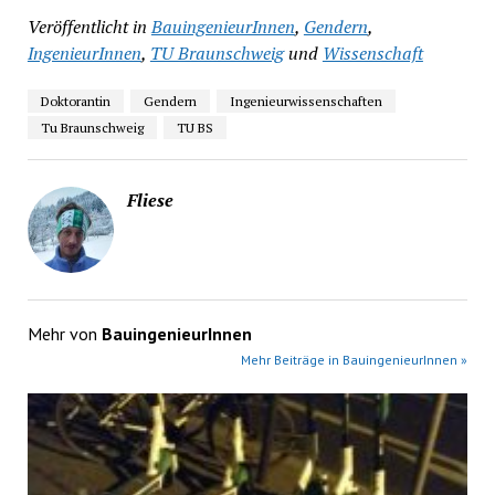
Veröffentlicht in
BauingenieurInnen
,
Gendern
,
IngenieurInnen
,
TU Braunschweig
und
Wissenschaft
Doktorantin
Gendern
Ingenieurwissenschaften
Tu Braunschweig
TU BS
Fliese
Mehr von
BauingenieurInnen
Mehr Beiträge in BauingenieurInnen »