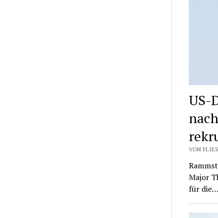
US-D
nach
rekru
VON FLIES
Rammste
Major T
für die