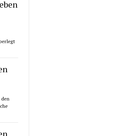
Leben
berlegt
en
 den
sche
en