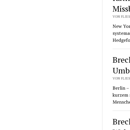
Miss
VON FLIES
New York
systema
Hedgefo
Brec
Umb
VON FLIES
Berlin –
kurzem s
Mensche
Brec