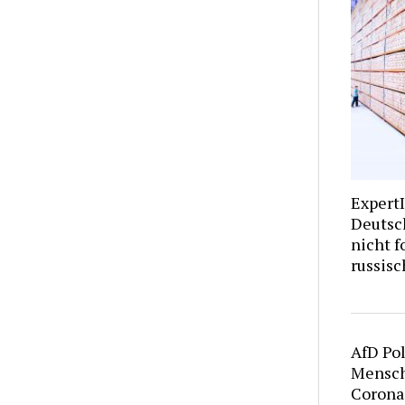
Expert
Deutsc
nicht f
russisc
AfD Pol
Mensch
Corona