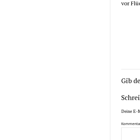
vor Fl
Gib d
Schre
Deine E-M
Kommenta