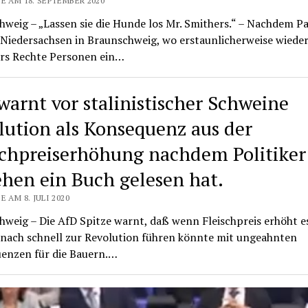
E AM 18. SEPTEMBER 2020
weig – „Lassen sie die Hunde los Mr. Smithers.“ – Nachdem Pa
 Niedersachsen in Braunschweig, wo erstaunlicherweise wiede
rs Rechte Personen ein…
warnt vor stalinistischer Schweine
lution als Konsequenz aus der
schpreiserhöhung nachdem Politiker
ehen ein Buch gelesen hat.
E AM 8. JULI 2020
weig – Die AfD Spitze warnt, daß wenn Fleischpreis erhöht e
 nach schnell zur Revolution führen könnte mit ungeahnten
enzen für die Bauern.…