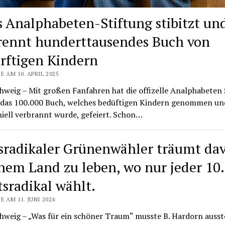
s Analphabeten-Stiftung stibitzt un
rennt hunderttausendes Buch von
rftigen Kindern
E AM 10. APRIL 2025
hweig – Mit großen Fanfahren hat die offizelle Analphabeten 
 das 100.000 Buch, welches bedüftigen Kindern genommen un
iell verbrannt wurde, gefeiert. Schon…
sradikaler Grünenwähler träumt da
inem Land zu leben, wo nur jeder 10.
tsradikal wählt.
E AM 11. JUNI 2024
hweig – „Was für ein schöner Traum“ musste B. Hardorn auss