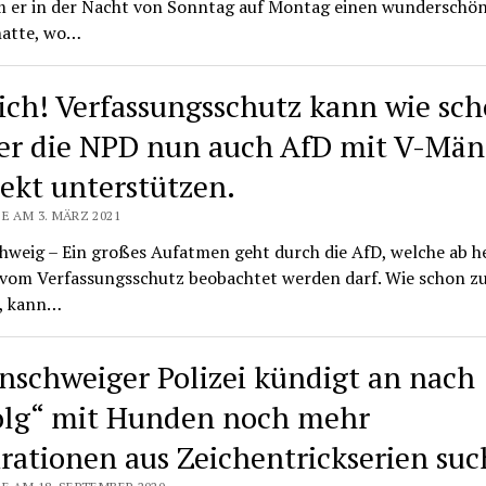
 er in der Nacht von Sonntag auf Montag einen wunderschö
atte, wo…
ich! Verfassungsschutz kann wie sc
er die NPD nun auch AfD mit V-Mä
rekt unterstützen.
E AM 3. MÄRZ 2021
hweig – Ein großes Aufatmen geht durch die AfD, welche ab h
l vom Verfassungsschutz beobachtet werden darf. Wie schon zu
, kann…
nschweiger Polizei kündigt an nach
olg“ mit Hunden noch mehr
irationen aus Zeichentrickserien suc