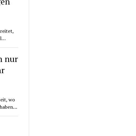
gen
reitet,
al…
h nur
hr
eit, wo
t haben…
e