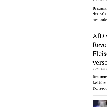
VON FLIES
Braunsch
der AfD
besonde
AfD 
Revo
Flei
vers
VON FLIES
Braunsch
Lektüre
Konsequ