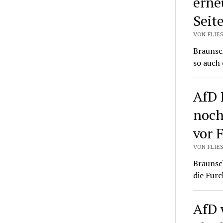
erneu
Seit
VON FLIES
Braunsch
so auch 
AfD 
noch
vor 
VON FLIES
Braunsch
die Furc
AfD 