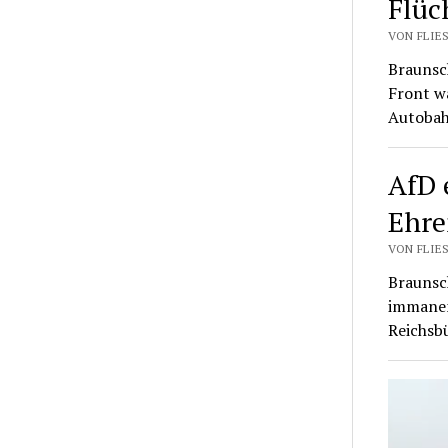
Flüc
VON FLIES
Braunsc
Front w
Autoba
AfD 
Ehre
VON FLIES
Braunsch
immanent
Reichsb