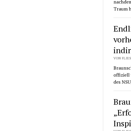
nachdem
Traum h
Endl
vorh
indi
VON FLIES
Braunsc
offiziel
des NSU
Brau
„Erf
Insp