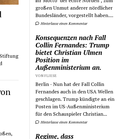
ihr Motto "der echte Norden", zum
großen Unmut anderer nördlicher
d
Bundesländer, vorgestellt haben....
Hinterlasse einen Kommentar
Konsequenzen nach Fall
Collin Fernandes: Trump
bietet Christian Ulmen
Stiftung
Position im
d
Außenministerium an.
VON FLIESE
Berlin - Nun hat der Fall Collin
von
Fernandes auch in den USA Wellen
geschlagen. Trump kündigte an ein
Posten im US-Außenministerium
für den Schauspieler Christian...
Hinterlasse einen Kommentar
toßen,
Regime, dass