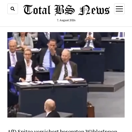
Menü
öffnen
7. August 2026
AfD Spitze versichert besorgten WählerInnen