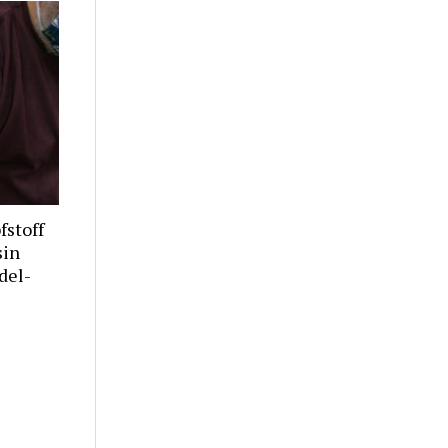
stoff
sin
del-