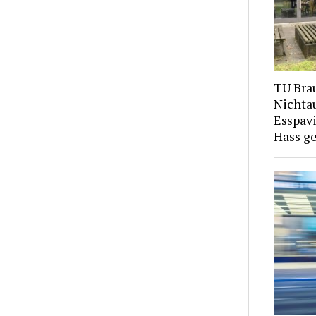
TU Bra
Nichtau
Esspavi
Hass g