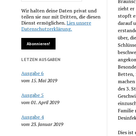
Braunsch
zieht er
Wir halten deine Daten privat und
stopft e
teilen sie nur mit Dritten, die diesen
Dienst ermöglichen.
Lies unsere
darauf u
Datenschutzerklärung.
erstand
über, di
Schlüsse
beschwe
angekom
LETZEN AUSGABEN
Besonde
Ausgabe 6
Betten, 
vom 15. Mai 2019
machen 
des 3. S
Ausgabe 5
Geschwin
vom 01. April 2019
einzusch
Familie 
Ausgabe 4
Desinfek
vom 23. Januar 2019
Dies ist