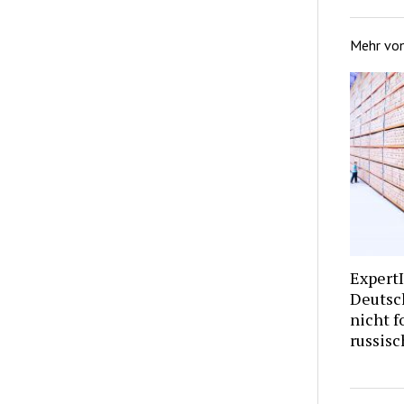
Mehr vo
Expert
Deutsc
nicht f
russisc