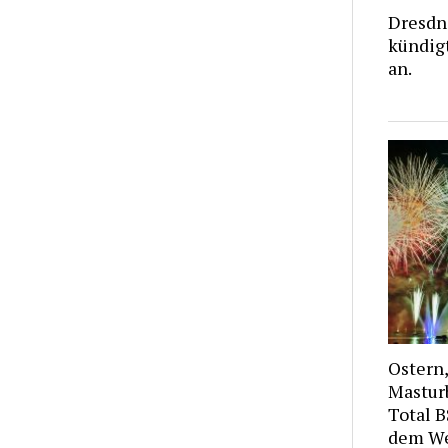
Dresdn
kündigt
an.
Ostern,
Masturb
Total B
dem We