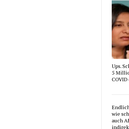
Ups. Sc
5 Milli
COVID
Endlic
wie sc
auch A
indirek