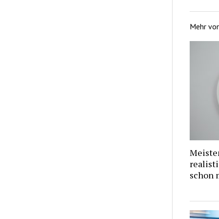
Mehr vo
Meiste
realist
schon m