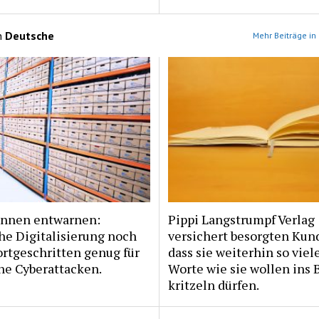
n
Deutsche
Mehr Beiträge in
Innen entwarnen:
Pippi Langstrumpf Verlag
he Digitalisierung noch
versichert besorgten Kun
ortgeschritten genug für
dass sie weiterhin so viel
he Cyberattacken.
Worte wie sie wollen ins 
kritzeln dürfen.