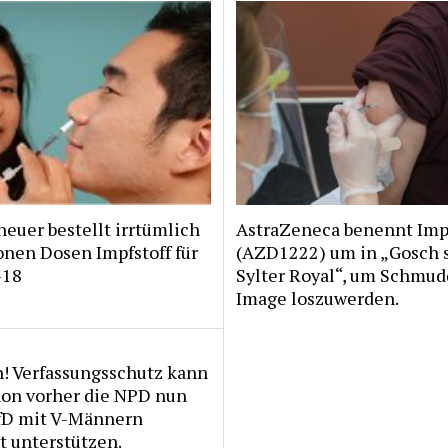
heuer bestellt irrtümlich
AstraZeneca benennt Impf
onen Dosen Impfstoff für
(AZD1222) um in „Gosch 
-18
Sylter Royal“, um Schmud
Image loszuwerden.
h! Verfassungsschutz kann
hon vorher die NPD nun
fD mit V-Männern
t unterstützen.