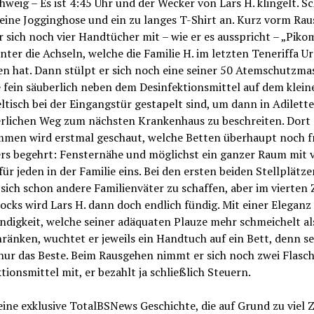
weig – Es ist 4:45 Uhr und der Wecker von Lars H. klingelt. Sc
 eine Jogginghose und ein zu langes T-Shirt an. Kurz vorm Ra
r sich noch vier Handtücher mit – wie er es ausspricht – „Pik
nter die Achseln, welche die Familie H. im letzten Teneriffa U
en hat. Dann stülpt er sich noch eine seiner 50 Atemschutzma
e fein säuberlich neben dem Desinfektionsmittel auf dem klein
ltisch bei der Eingangstür gestapelt sind, um dann in Adilett
rlichen Weg zum nächsten Krankenhaus zu beschreiten. Dort
men wird erstmal geschaut, welche Betten überhaupt noch fre
rs begehrt: Fensternähe und möglichst ein ganzer Raum mit v
für jeden in der Familie eins. Bei den ersten beiden Stellplätze
sich schon andere Familienväter zu schaffen, aber im vierten
tocks wird Lars H. dann doch endlich fündig. Mit einer Eleganz
digkeit, welche seiner adäquaten Plauze mehr schmeichelt al
ränken, wuchtet er jeweils ein Handtuch auf ein Bett, denn se
nur das Beste. Beim Rausgehen nimmt er sich noch zwei Flasc
tionsmittel mit, er bezahlt ja schließlich Steuern.
 eine exklusive TotalBSNews Geschichte, die auf Grund zu viel Z