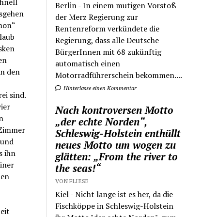
hnell
Berlin - In einem mutigen Vorstoß
usgehen
der Merz Regierung zur
omon“
Rentenreform verkündete die
rlaub
Regierung, dass alle Deutsche
sken
BürgerInnen mit 68 zukünftig
en
automatisch einen
en den
Motorradführerschein bekommen....
Hinterlasse einen Kommentar
i sind.
ier
Nach kontroversen Motto
n
„der echte Norden“,
 Zimmer
Schleswig-Holstein enthüllt
 und
neues Motto um wogen zu
s ihn
glätten: „From the river to
iner
the seas!“
hen
VON FLIESE
Kiel - Nicht lange ist es her, da die
Fischköppe in Schleswig-Holstein
eit