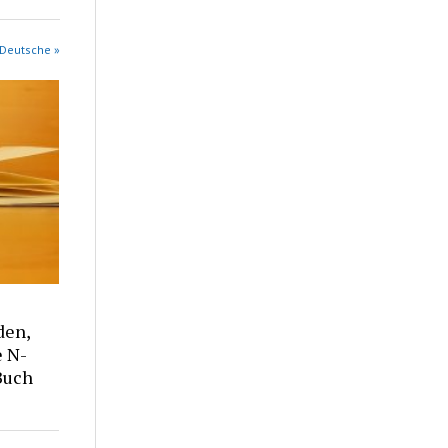
 Deutsche »
den,
e N-
Buch