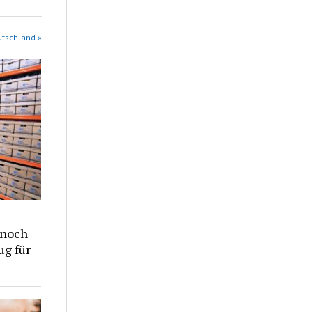
utschland »
 noch
ug für