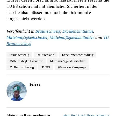
TU BS schon mal mit ziemlicher Sicherheit in der
Tasche also müssen nur noch die Dokumente
eingeschickt werden.
Veröffentlicht in
Braunschweig
,
Excellenzinitiative
,
Mittelmäßigkeitscluster
,
Mittelmäßigkeitsinitiative
und
TU
Braunschweig
Braunschweig
Deutschland
Excellezentscheidung
Mittelmäßigkeitscluster
Mittelmäßigkeitsinitiative
Tu Braunschweig
TU BS
We move Kampange
Fliese
Mehr von
Braunschweig
Mehr Beiträge in Braunschweig »