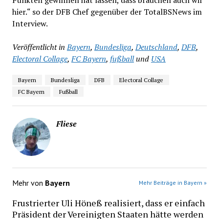
hier.“ so der DFB Chef gegenüber der TotalBSNews im
Interview.
Veröffentlicht in
Bayern
,
Bundesliga
,
Deutschland
,
DFB
,
Electoral Collage
,
FC Bayern
,
fußball
und
USA
Bayern
Bundesliga
DFB
Electoral Collage
FC Bayern
Fußball
Fliese
Mehr von
Bayern
Mehr Beiträge in Bayern »
Frustrierter Uli Höneß realisiert, dass er einfach
Präsident der Vereinigten Staaten hätte werden