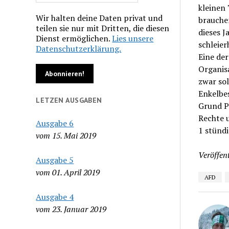
kleinen
Wir halten deine Daten privat und
brauchen
teilen sie nur mit Dritten, die diesen
dieses J
Dienst ermöglichen.
Lies unsere
schleier
Datenschutzerklärung.
Eine der
Organis
zwar so
Enkelbes
LETZEN AUSGABEN
Grund Pr
Rechte u
Ausgabe 6
1 stünd
vom 15. Mai 2019
Veröffent
Ausgabe 5
vom 01. April 2019
AFD
Ausgabe 4
vom 23. Januar 2019