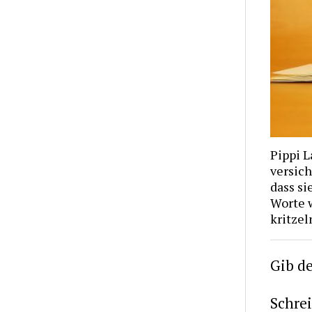
Pippi L
versic
dass si
Worte w
kritzel
Gib d
Schre