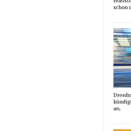
realist
schon m
Dresdn
kündigt
an.