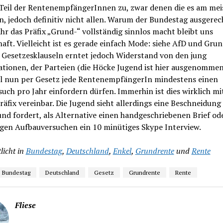
 Teil der RentenempfängerInnen zu, zwar denen die es am mei
, jedoch definitiv nicht allen. Warum der Bundestag ausgere
ahr das Präfix „Grund-“ vollständig sinnlos macht bleibt uns
haft. Vielleicht ist es gerade einfach Mode: siehe AfD und Gru
 Gesetzesklauseln erntet jedoch Widerstand von den jung
ationen, der Parteien (die Höcke Jugend ist hier ausgenomme
ll nun per Gesetz jede RentenempfängerIn mindestens einen
uch pro Jahr einfordern dürfen. Immerhin ist dies wirklich m
äfix vereinbar. Die Jugend sieht allerdings eine Beschneidung 
nd fordert, als Alternative einen handgeschriebenen Brief od
igen Aufbauversuchen ein 10 minütiges Skype Interview.
licht in
Bundestag
,
Deutschland
,
Enkel
,
Grundrente
und
Rente
Bundestag
Deutschland
Gesetz
Grundrente
Rente
Fliese