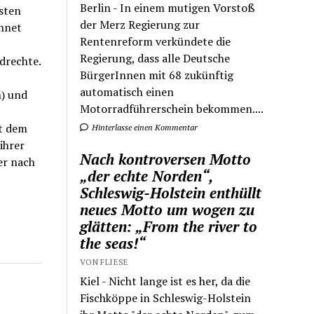
Berlin - In einem mutigen Vorstoß
sten
der Merz Regierung zur
chnet
Rentenreform verkündete die
Regierung, dass alle Deutsche
ndrechte.
BürgerInnen mit 68 zukünftig
automatisch einen
n) und
Motorradführerschein bekommen....
it dem
Hinterlasse einen Kommentar
ihrer
Nach kontroversen Motto
er nach
„der echte Norden“,
Schleswig-Holstein enthüllt
neues Motto um wogen zu
glätten: „From the river to
the seas!“
VON FLIESE
Kiel - Nicht lange ist es her, da die
Fischköppe in Schleswig-Holstein