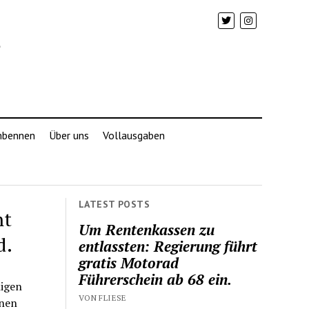
mbennen
Über uns
Vollausgaben
LATEST POSTS
ht
Um Rentenkassen zu
d.
entlassten: Regierung führt
gratis Motorad
Führerschein ab 68 ein.
nigen
VON FLIESE
inen