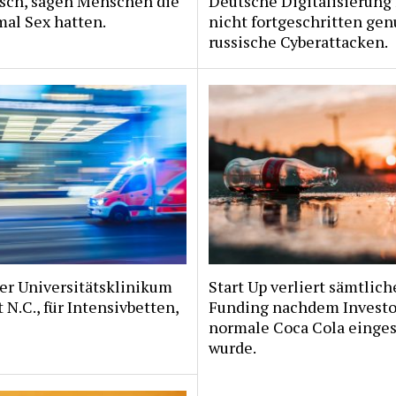
isch, sagen Menschen die
Deutsche Digitalisierung
al Sex hatten.
nicht fortgeschritten gen
russische Cyberattacken.
er Universitätsklinikum
Start Up verliert sämtlich
 N.C., für Intensivbetten,
Funding nachdem Invest
normale Coca Cola einge
wurde.