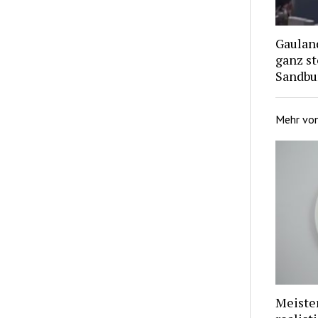
Gauland
ganz st
Sandbur
Mehr vo
Meiste