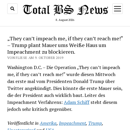
Menü
öffnen
8. August 2026
„They can’t impeach me, if they can’t reach me!“
– Trump plant Mauer ums Weiße Haus um
Impeachment zu blockieren.
VON FLIESE AM 9. OKTOBER 2019
Washington D.C. – Die Operation „They can’t impeach
me, if they can’t reach me!“ wurde diesen Mittwoch
das erste mal vom Presidenten Donald Trump über
Twitter angekündigt. Dies könnte die erste Mauer sein,
die der President auch wirklich baut. Leiter des
Impeachment Verfahrens:
Adam Schiff
steht diesem
jedoch sehr kritisch gegenüber.
Veröffentlicht in
Amerika
,
Impeachment
,
Trump
,
Uncategorized
und
USA