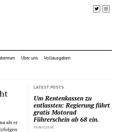
mbennen
Über uns
Vollausgaben
LATEST POSTS
ht
Um Rentenkassen zu
entlassten: Regierung führt
gratis Motorad
Führerschein ab 68 ein.
a als er
VON FLIESE
Erfolgen