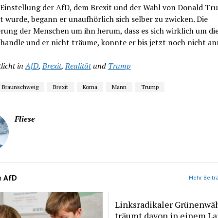
 Einstellung der AfD, dem Brexit und der Wahl von Donald T
t wurde, begann er unaufhörlich sich selber zu zwicken. Die
rung der Menschen um ihn herum, dass es sich wirklich um di
 handle und er nicht träume, konnte er bis jetzt noch nicht 
licht in
AfD
,
Brexit
,
Realität
und
Trump
Braunschweig
Brexit
Koma
Mann
Trump
Fliese
n
AfD
Mehr Beitr
Linksradikaler Grünenwä
träumt davon in einem La