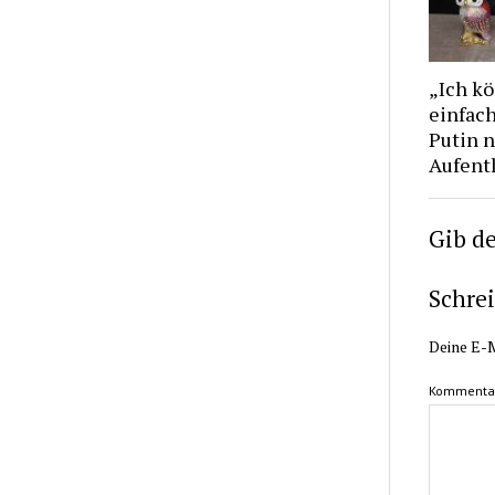
„Ich kö
einfach
Putin 
Aufent
Gib d
Schre
Deine E-M
Kommenta