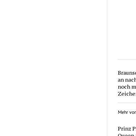
Brauns
an nac
noch m
Zeiche
Mehr vo
Prinz P
Queen 