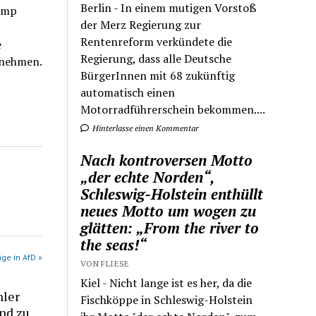
Berlin - In einem mutigen Vorstoß
rump
der Merz Regierung zur
Rentenreform verkündete die
e
Regierung, dass alle Deutsche
annehmen.
BürgerInnen mit 68 zukünftig
automatisch einen
Motorradführerschein bekommen....
Hinterlasse einen Kommentar
Nach kontroversen Motto
„der echte Norden“,
Schleswig-Holstein enthüllt
neues Motto um wogen zu
glätten: „From the river to
the seas!“
äge in AfD »
VON FLIESE
Kiel - Nicht lange ist es her, da die
hler
Fischköppe in Schleswig-Holstein
nd zu