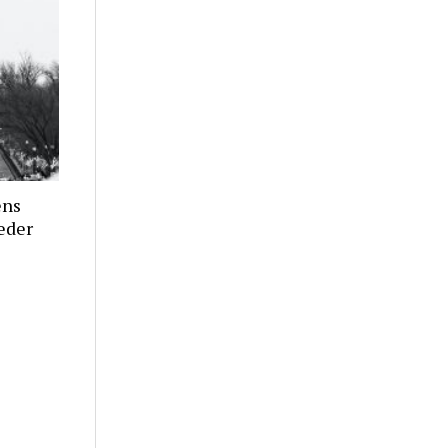
ens
ieder