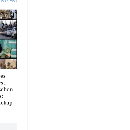
 in Trump »
des
st.
schen
s:
ickup