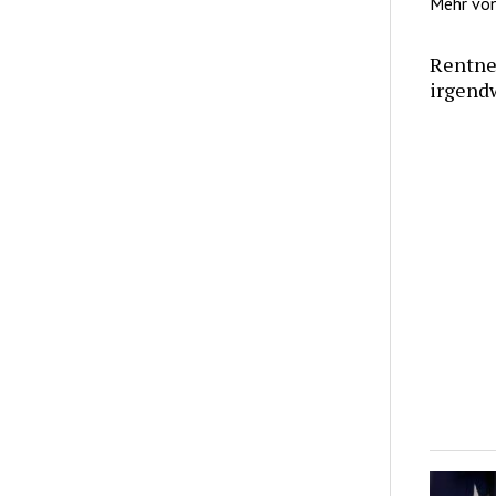
Mehr vo
Rentner
irgendw