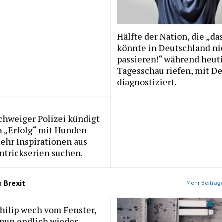
Hälfte der Nation, die „da
könnte in Deutschland ni
passieren!“ während heut
Tagesschau riefen, mit 
diagnostiziert.
chweiger Polizei kündigt
h „Erfolg“ mit Hunden
ehr Inspirationen aus
ntrickserien suchen.
n
Brexit
Mehr Beiträge
hilip wech vom Fenster,
nun endlich wieder