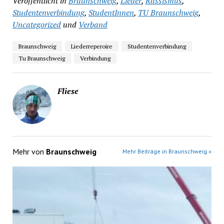
Veröffentlicht in
Braunschweig
,
Lieder
,
Rassismus
,
Studentenverbindung
,
StudentInnen
,
TU Braunschweig
,
Uncategorized
und
Verband
Braunschweig
Liederreperoire
Studentenverbindung
Tu Braunschweig
Verbindung
Fliese
Mehr von
Braunschweig
Mehr Beiträge in Braunschweig »