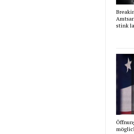
Breaki
Amtsant
stink l
Öffnun
möglic