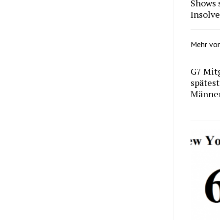
Shows 
Insolve
Mehr vo
G7 Mitg
spätest
Männer