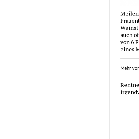
Meilens
Frauen
Weinste
auch of
von 6 F
eines 
Mehr vo
Rentner
irgendw