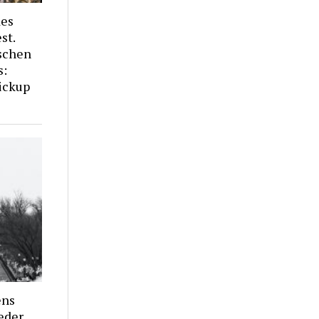
des
st.
schen
s:
ickup
ens
ieder