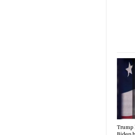
Trump 
Biden b