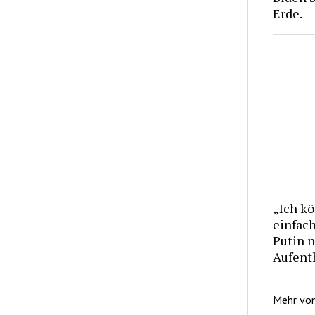
Erde.
„Ich kö
einfach
Putin 
Aufent
Mehr vo