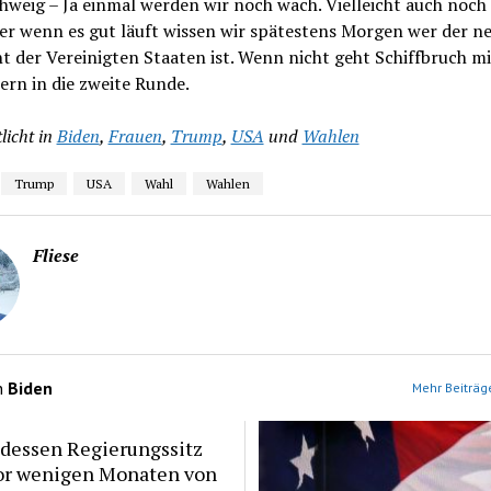
weig – Ja einmal werden wir noch wach. Vielleicht auch noch
er wenn es gut läuft wissen wir spätestens Morgen wer der n
t der Vereinigten Staaten ist. Wenn nicht geht Schiffbruch mi
rn in die zweite Runde.
licht in
Biden
,
Frauen
,
Trump
,
USA
und
Wahlen
Trump
USA
Wahl
Wahlen
Fliese
n
Biden
Mehr Beiträge
 dessen Regierungssitz
or wenigen Monaten von